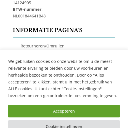
14124905
BTW-nummer:
NL001844641B48
INFORMATIE PAGINA’S
Retourneren/Omruilen
Privacy Beleid
We gebruiken cookies op onze website om u de meest
Cookiebeleid
relevante ervaring te bieden door uw voorkeuren en
Algemene Voorwaarden
herhaalde bezoeken te onthouden. Door op "Alles
accepteren" te klikken, stemt u in met het gebruik van
Contact
ALLE cookies. U kunt echter "Cookie-instellingen"
bezoeken om een ​​gecontroleerde toestemming te geven.
Accepteren
Cookie instellingen