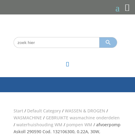
Zoekknop
Zoek
naar:

Start
/
Default Category
/
WASSEN & DROGEN
/
WASMACHINE
/
GEBRUIKTE wasmachine onderdelen
/
waterhuishouding WM
/
pompen WM
/ afvoerpomp
Askoll 290590 Cod. 132106300, 0.22A, 30W,