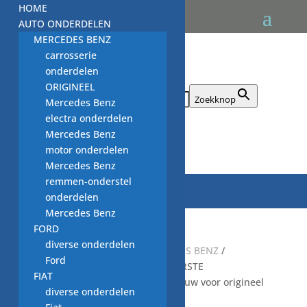
HOME
AUTO ONDERDELEN
MERCEDES BENZ
carrosserie
onderdelen
ORIGINEEL
Zoek naar:
Zoekknop
Mercedes Benz
electra onderdelen
Mercedes Benz

motor onderdelen
Mercedes Benz
remmen-onderstel
onderdelen
Mercedes Benz
FORD
diverse onderdelen
Start
/
auto onderdelen MERCEDES BENZ
/
Ford
Afdichtring UITLAATPIJP OP VOORSTE
FIAT
GELUIDDEMPER A1269970041 nieuw voor origineel
diverse onderdelen
MERCEDES BENZ