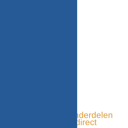
onderdeel
€
20,00
WITGOED VOOR U!
Tweedehands onderdelen
Grote voorraad, direct