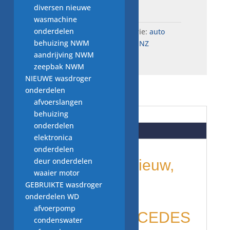
Total:
€
350,45
diversen nieuwe
wasmachine
onderdelen
SKU:
i1.4.1..3000
Categorie:
auto
behuizing NWM
onderdelen MERCEDES BENZ
aandrijving NWM
zeepbak NWM
NIEUWE wasdroger
onderdelen
afvoerslangen
behuizing
Beschrijving
onderdelen
Beoordelingen (0)
elektronica
onderdelen
deur onderdelen
onderdelen: nieuw,
waaier motor
GEBRUIKTE wasdroger
per STUK
onderdelen WD
afvoerpomp
origineel MERCEDES
condenswater