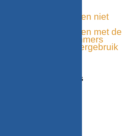
leverbaar
Duurzaam
Unieke onderdelen niet
elders leverbaar
Makkelijk te vinden met de
onderdelen nummers
Milieu bewust, hergebruik
van onderdelen
CONTACT GEGEVENS
Adres
Beekweg 52C,
5815CN, Merselo/Venray
Nederland
Telefoonnummer / Whatsapp
+31 (0) 6 2424 4580
Email