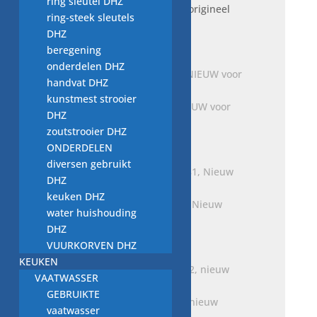
ring sleutel DHZ
aantal
A1269970041 nieuw voor origineel
ring-steek sleutels
MERCEDES BENZ
DHZ
€
6,00
beregening
onderdelen DHZ
handvat DHZ
kunstmest strooier
Ventiel, A6110700248, NIEUW voor
DHZ
MERCEDES BENZ
zoutstrooier DHZ
€
23,00
ONDERDELEN
diversen gebruikt
DHZ
keuken DHZ
Uitlaat ring A0004920581, Nieuw
water huishouding
onderdeel
DHZ
€
30,00
VUURKORVEN DHZ
KEUKEN
VAATWASSER
GEBRUIKTE
afdekking, A9068850122, nieuw
vaatwasser