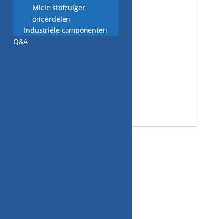
Miele stofzuiger
onderdelen
Industriële componenten
Q&A
OP = OP
Gerelateerde producten
Aanbieding!