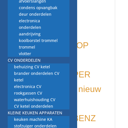
afvoerslangen
BENZ
condens opvangbak
deur onderdelen
electronica
onderdelen
Afdichtring
aandrijving
koolborstel trommel
UITLAATPIJP OP
trommel
vlotter
VOORSTE
CV ONDERDELEN
behuizing CV ketel
GELUIDDEMPER
brander onderdelen CV
ketel
electronica CV
A1269970041 nieuw
rookgassen CV
waterhuishouding CV
voor origineel
CV ketel onderdelen
KLEINE KEUKEN APPARATEN
MERCEDES BENZ
keuken machine KA
stofzuiger onderdelen