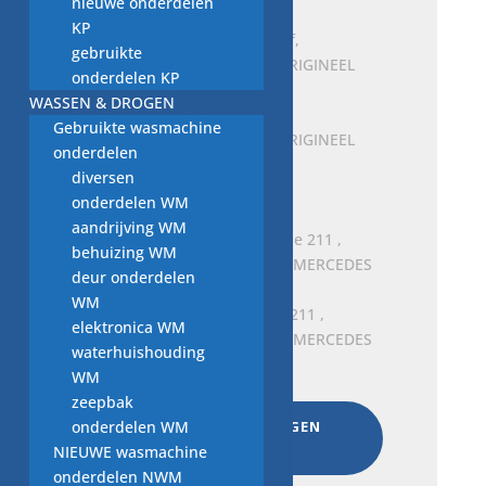
nieuwe onderdelen
KP
gebruikte
onderdelen KP
WASSEN & DROGEN
Geventileerde remschijf,
Gebruikte wasmachine
A221421171207, Nieuw ORIGINEEL
onderdelen
MERCEDES BENZ
diversen
Oorspronkelijke
Huidige
€
206,00
€
103,00
onderdelen WM
prijs
prijs
aandrijving WM
was:
is:
behuizing WM
€ 206,00.
€ 103,00.
deur onderdelen
WM
Wisserblad voor E-Klasse 211 ,
elektronica WM
A2118203345, nieuw voor MERCEDES
waterhuishouding
BENZ
WM
€
13,00
zeepbak
onderdelen WM
AAN WINKELWAGEN
TOEVOEGEN
NIEUWE wasmachine
onderdelen NWM