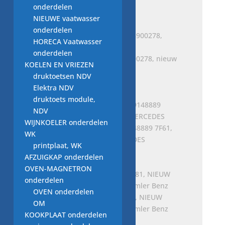
MERCEDES part
onderdelen
€
13,00
NIEUWE vaatwasser
onderdelen
HORECA Vaatwasser
onderdelen
Schlauchstutzen, A1668900278, nieuw
KOELEN EN VRIEZEN
MERCEDES part
druktoetsen NDV
€
10,00
Elektra NDV
druktoets module,
NDV
WIJNKOELER onderdelen
Zitgedeelte Stoel, A0009148889 7F61,
WK
nieuw ORIGINEEL MERCEDES
printplaat, WK
Oorspronkelijke
Huidige
€
180,00
€
149,95
AFZUIGKAP onderdelen
prijs
prijs
OVEN-MAGNETRON
was:
is:
onderdelen
€ 180,00.
€ 149,95.
OVEN onderdelen
Rubber sok, A0099970981, NIEUW
OM
voor MERCEDES BENZ Daimler Benz
KOOKPLAAT onderdelen
€
2,50