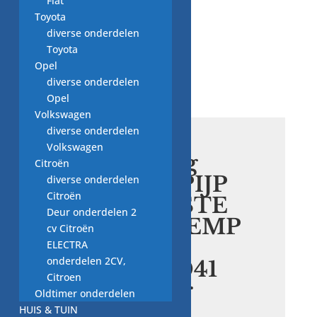
Fiat
Toyota
diverse onderdelen
Toyota
Opel
diverse onderdelen
Opel
Volkswagen
diverse onderdelen
Volkswagen
Afdichtring
Citroën
UITLAATPIJP
diverse onderdelen
Citroën
OP VOORSTE
Deur onderdelen 2
GELUIDDEMP
cv Citroën
ER
ELECTRA
onderdelen 2CV,
A1269970041
Citroen
nieuw voor
Oldtimer onderdelen
origineel
HUIS & TUIN