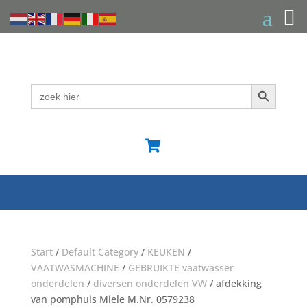
Zoekknop
Zoek
naar:

Start
/
Default Category
/
KEUKEN
/
VAATWASMACHINE
/
GEBRUIKTE vaatwasser
onderdelen
/
diversen onderdelen VW
/ afdekking
van pomphuis Miele M.Nr. 0579238