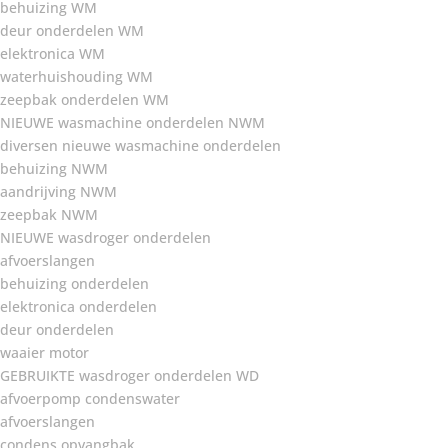
behuizing WM
deur onderdelen WM
elektronica WM
waterhuishouding WM
zeepbak onderdelen WM
NIEUWE wasmachine onderdelen NWM
diversen nieuwe wasmachine onderdelen
behuizing NWM
aandrijving NWM
zeepbak NWM
NIEUWE wasdroger onderdelen
afvoerslangen
behuizing onderdelen
elektronica onderdelen
deur onderdelen
waaier motor
GEBRUIKTE wasdroger onderdelen WD
afvoerpomp condenswater
afvoerslangen
condens opvangbak