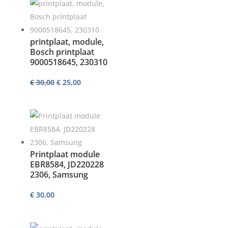
printplaat, module,
Bosch printplaat
9000518645, 230310
Oorspronkelijke
Huidige
€
30,00
€
25,00
prijs
prijs
was:
is:
€ 30,00.
€ 25,00.
Printplaat module
EBR8584, JD220228
2306, Samsung
€
30,00