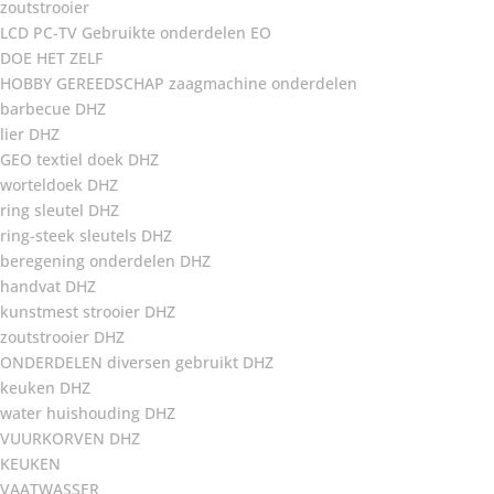
zoutstrooier
LCD PC-TV Gebruikte onderdelen EO
DOE HET ZELF
HOBBY GEREEDSCHAP zaagmachine onderdelen
barbecue DHZ
lier DHZ
GEO textiel doek DHZ
worteldoek DHZ
ring sleutel DHZ
ring-steek sleutels DHZ
beregening onderdelen DHZ
handvat DHZ
kunstmest strooier DHZ
zoutstrooier DHZ
ONDERDELEN diversen gebruikt DHZ
keuken DHZ
water huishouding DHZ
VUURKORVEN DHZ
KEUKEN
VAATWASSER