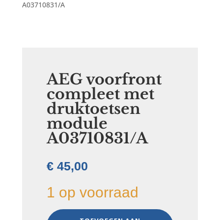
A03710831/A
AEG voorfront
compleet met
druktoetsen
module
A03710831/A
€
45,00
1 op voorraad
AEG