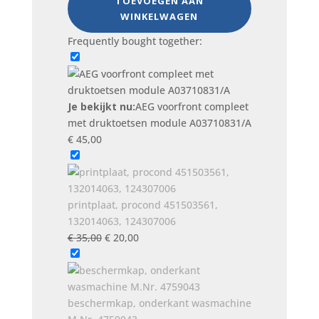
TOEVOEGEN AAN
voorfront
WINKELWAGEN
compleet
met
Frequently bought together:
druktoetsen
module
A03710831/A
aantal
Je bekijkt nu:
AEG voorfront compleet
met druktoetsen module A03710831/A
€
45,00
printplaat, procond 451503561,
132014063, 124307006
Oorspronkelijke
Huidige
€
35,00
€
20,00
prijs
prijs
was:
is:
€ 35,00.
€ 20,00.
beschermkap, onderkant wasmachine