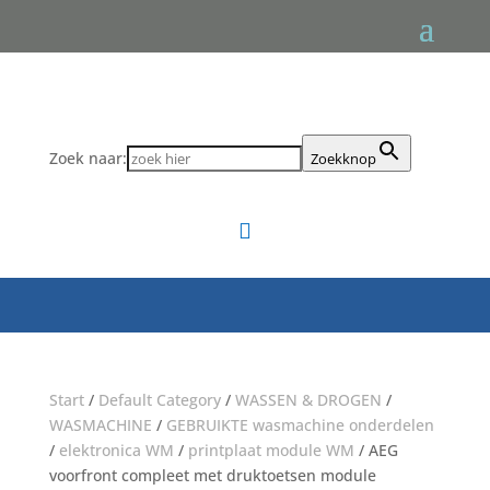
Zoek naar:
Zoekknop

Start
/
Default Category
/
WASSEN & DROGEN
/
WASMACHINE
/
GEBRUIKTE wasmachine onderdelen
/
elektronica WM
/
printplaat module WM
/ AEG
voorfront compleet met druktoetsen module