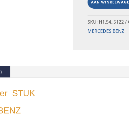
AAN WINKELWAG
SKU:
H1.54..5122
MERCEDES BENZ
)
per STUK
BENZ