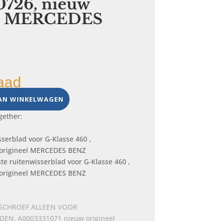
0726, nieuw
el MERCEDES
aad
AN WINKELWAGEN
gether:
te ruitenwisserblad voor G-Klasse 460 ,
origineel MERCEDES BENZ