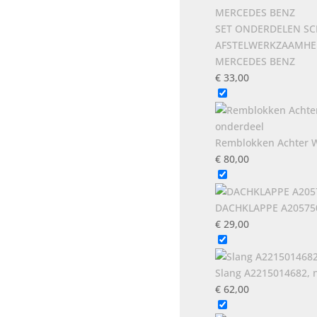
BENZ
aantal
SET ONDERDELEN SC
AFSTELWERKZAAMHEDE
MERCEDES BENZ
€
33,00
Remblokken Achter W
€
80,00
DACHKLAPPE A205750
€
29,00
Slang A2215014682, 
€
62,00