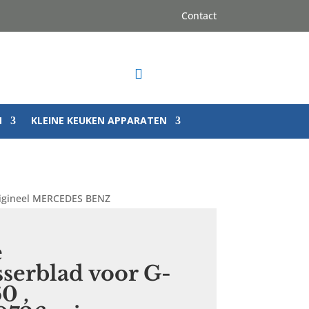
Contact

N
KLEINE KEUKEN APPARATEN
origineel MERCEDES BENZ
e
sserblad voor G-
0 ,