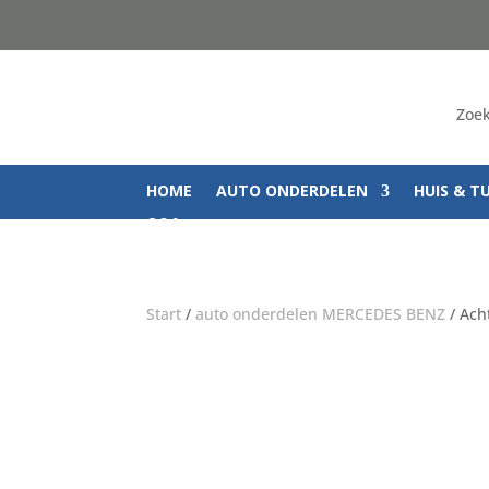
Zoek
HOME
AUTO ONDERDELEN
HUIS & T
Q&A
Start
/
auto onderdelen MERCEDES BENZ
/ Ach