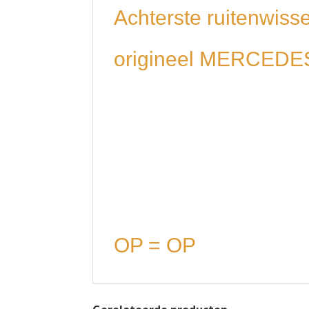
Achterste ruitenwis
origineel MERCED
OP = OP