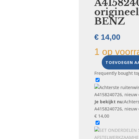
A415824
origine
BENZ
€
14,00
1 op voorr
TOEVOEGEN A
Achterste
ruitenwisserblad
Frequently bought to
voor
G-
Klasse
460
Je bekijkt nu:
Achters
,
A4158240726, nieuw 
A4158240726,
€
14,00
nieuw
origineel
MERCEDES