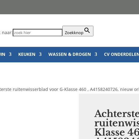
 naar:
Zoekknop
UIN
KEUKEN
WASSEN & DROGEN
CV ONDERDELE
terste ruitenwisserblad voor G-Klasse 460 , A4158240726, nieuw 
Achterst
ruitenwi
Klasse 46