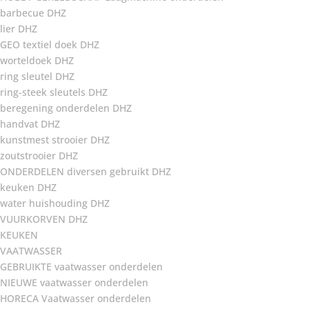
barbecue DHZ
lier DHZ
GEO textiel doek DHZ
worteldoek DHZ
ring sleutel DHZ
ring-steek sleutels DHZ
beregening onderdelen DHZ
handvat DHZ
kunstmest strooier DHZ
zoutstrooier DHZ
ONDERDELEN diversen gebruikt DHZ
keuken DHZ
water huishouding DHZ
VUURKORVEN DHZ
KEUKEN
VAATWASSER
GEBRUIKTE vaatwasser onderdelen
NIEUWE vaatwasser onderdelen
HORECA Vaatwasser onderdelen