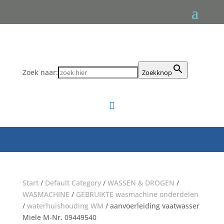
Zoek naar:
Zoekknop

Start
/
Default Category
/
WASSEN & DROGEN
/
WASMACHINE
/
GEBRUIKTE wasmachine onderdelen
/
waterhuishouding WM
/ aanvoerleiding vaatwasser
Miele M-Nr. 09449540