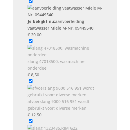
09449540
aantal
Je bekijkt nu:
aanvoerleiding
vaatwasser Miele M-Nr. 09449540
€
20,00
slang 47018500, wasmachine
onderdeel
€
8,50
afvoerslang 9000 516 951 wordt
gebruikt voor: diverse merken
€
12,50