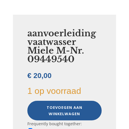
aanvoerleiding
vaatwasser
Miele M-Nr.
09449540
€
20,00
1 op voorraad
aanvoerleiding
TOEVOEGEN AAN
vaatwasser
WINKELWAGEN
Miele
M-
Frequently bought together:
Nr.