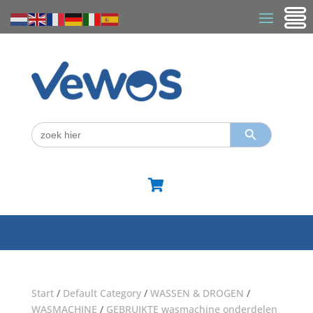
Zoekknop
Zoek
naar:

Start
/
Default Category
/
WASSEN & DROGEN
/
WASMACHINE
/
GEBRUIKTE wasmachine onderdelen