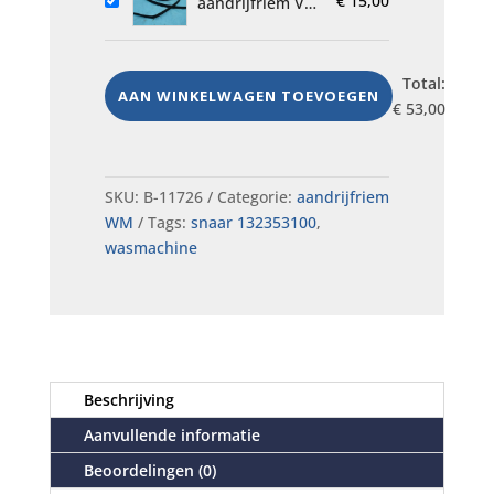
€
15,00
wasmachine
aandrijfriem V-
snaar 6PJ 1320
Miele T. Nr.
4073282
Total:
AAN WINKELWAGEN TOEVOEGEN
€
53,00
SKU:
B-11726
Categorie:
aandrijfriem
WM
Tags:
snaar 132353100
,
wasmachine
Beschrijving
Aanvullende informatie
Beoordelingen (0)