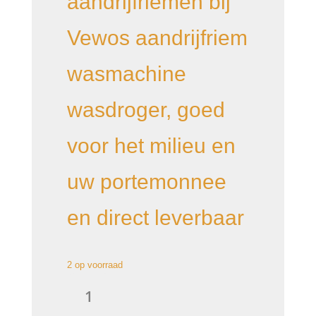
aandrijfriemen bij
Vewos aandrijfriem
wasmachine
wasdroger, goed
voor het milieu en
uw portemonnee
en direct leverbaar
2 op voorraad
aandrijfriem
V-
snaar