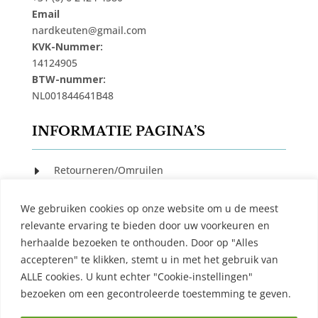
Email
nardkeuten@gmail.com
KVK-Nummer:
14124905
BTW-nummer:
NL001844641B48
INFORMATIE PAGINA’S
Retourneren/Omruilen
E
Privacy Beleid
E
We gebruiken cookies op onze website om u de meest
Cookiebeleid
E
relevante ervaring te bieden door uw voorkeuren en
Algemene Voorwaarden
E
herhaalde bezoeken te onthouden. Door op "Alles
accepteren" te klikken, stemt u in met het gebruik van
Contact
E
ALLE cookies. U kunt echter "Cookie-instellingen"
bezoeken om een ​​gecontroleerde toestemming te geven.