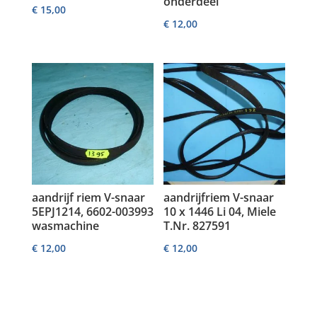
onderdeel
€
15,00
€
12,00
aandrijf riem V-snaar
aandrijfriem V-snaar
5EPJ1214, 6602-003993
10 x 1446 Li 04, Miele
wasmachine
T.Nr. 827591
€
12,00
€
12,00