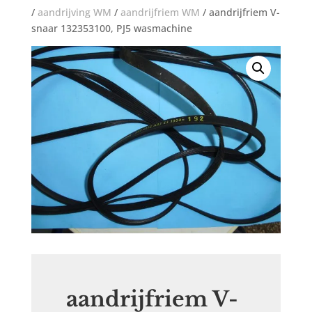
/
aandrijving WM
/
aandrijfriem WM
/ aandrijfriem V-
snaar 132353100, PJ5 wasmachine
aandrijfriem V-