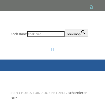
Zoek naar:
Zoekknop

Start
/
HUIS & TUIN
/
DOE HET ZELF
/ scharnieren,
DHZ