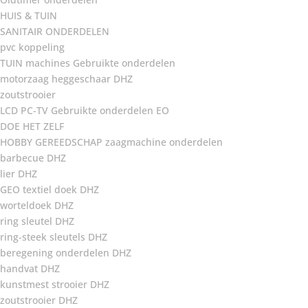
HUIS & TUIN
SANITAIR ONDERDELEN
pvc koppeling
TUIN machines Gebruikte onderdelen
motorzaag heggeschaar DHZ
zoutstrooier
LCD PC-TV Gebruikte onderdelen EO
DOE HET ZELF
HOBBY GEREEDSCHAP zaagmachine onderdelen
barbecue DHZ
lier DHZ
GEO textiel doek DHZ
worteldoek DHZ
ring sleutel DHZ
ring-steek sleutels DHZ
beregening onderdelen DHZ
handvat DHZ
kunstmest strooier DHZ
zoutstrooier DHZ