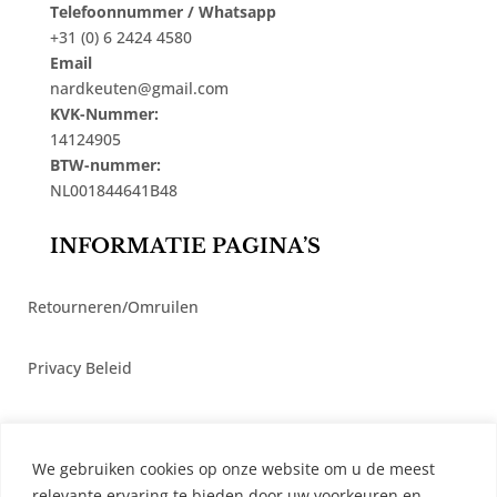
Telefoonnummer / Whatsapp
+31 (0) 6 2424 4580
Email
nardkeuten@gmail.com
KVK-Nummer:
14124905
BTW-nummer:
NL001844641B48
INFORMATIE PAGINA’S
Retourneren/Omruilen
Privacy Beleid
Cookiebeleid
We gebruiken cookies op onze website om u de meest
Algemene Voorwaarden
relevante ervaring te bieden door uw voorkeuren en