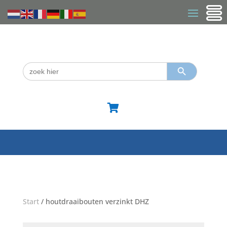
Zoekknop
Zoek
naar:

Start
/ houtdraaibouten verzinkt DHZ