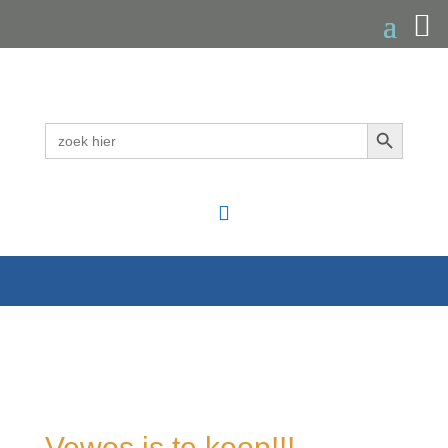
Zoekknop
Zoek
naar:

Vewos is te koop!!!