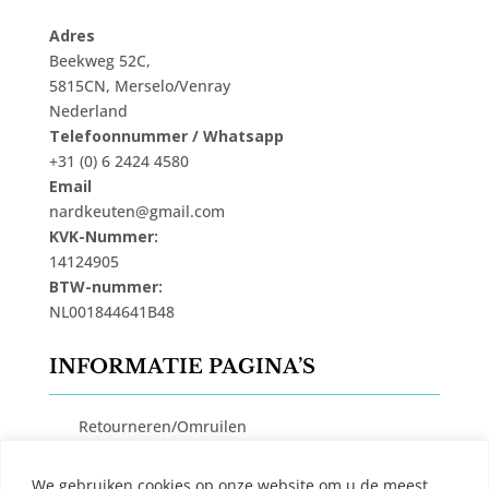
Adres
Beekweg 52C,
5815CN, Merselo/Venray
Nederland
Telefoonnummer / Whatsapp
+31 (0) 6 2424 4580
Email
nardkeuten@gmail.com
KVK-Nummer:
14124905
BTW-nummer:
NL001844641B48
INFORMATIE PAGINA’S
Retourneren/Omruilen
Privacy Beleid
We gebruiken cookies op onze website om u de meest