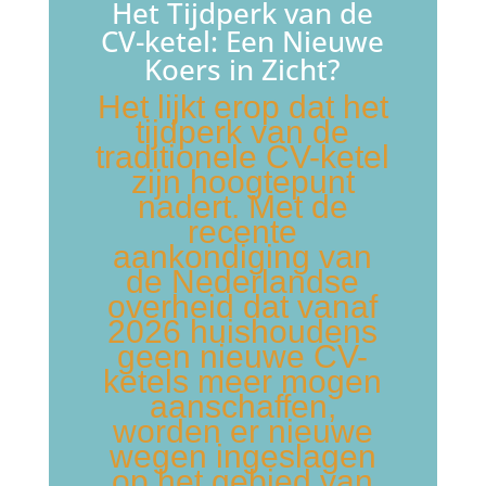
Het Tijdperk van de
CV-ketel: Een Nieuwe
Koers in Zicht?
Het lijkt erop dat het
tijdperk van de
traditionele CV-ketel
zijn hoogtepunt
nadert. Met de
recente
aankondiging van
de Nederlandse
overheid dat vanaf
2026 huishoudens
geen nieuwe CV-
ketels meer mogen
aanschaffen,
worden er nieuwe
wegen ingeslagen
op het gebied van