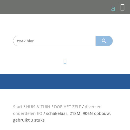
Zoekknop
Zoek
naar:

Start
/
HUIS & TUIN
/
DOE HET ZELF
/
diversen
onderdelen EO
/ schakelaar, 218M, 906N opbouw,
gebruikt 3 stuks